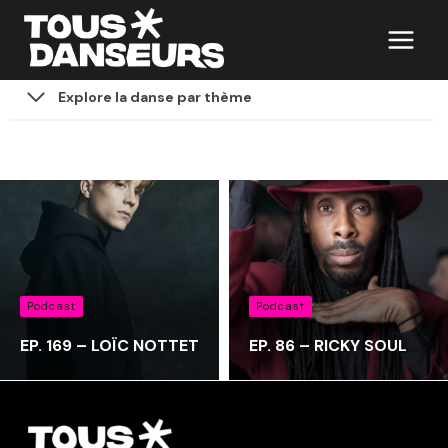
Aller
au
contenu
Explore la danse par thème
Podcast
Podcast
EP. 169 – LOÏC NOTTET
EP. 86 – RICKY SOUL