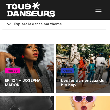
Aller
au
contenu
Explore la danse par thème
Podcast
Article
EP. 124 – JOSEPHA
Les fondamentaux du
MADOKI
hip hop