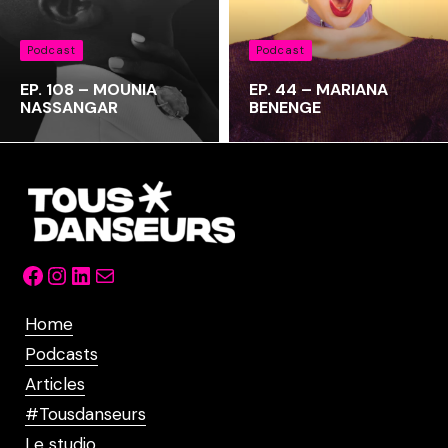
Podcast
Podcast
EP. 108 – MOUNIA
EP. 44 – MARIANA
NASSANGAR
BENENGE
Facebook
Instagram
LinkedIn
Mail
Home
Podcasts
Articles
#Tousdanseurs
Le studio