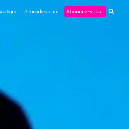
Abonnez-vous !
Boutique
#Tousdanseurs