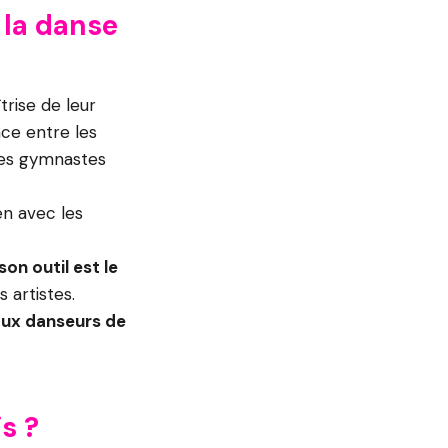
 la danse
trise de leur
ace entre les
 les gymnastes
ien avec les
on outil est le
 artistes.
aux danseurs de
s ?