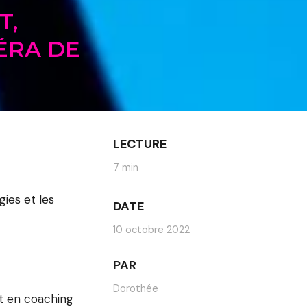
T,
ÉRA DE
LECTURE
7 min
ies et les
DATE
10 octobre 2022
PAR
Dorothée
et en coaching