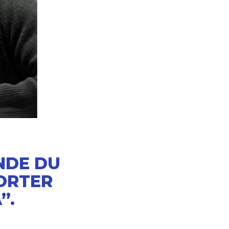
NDE DU
PORTER
”.