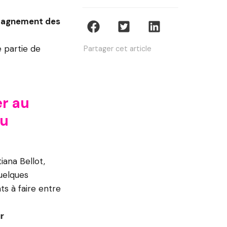
mpagnement des
 partie de
Partager cet article
er au
tu
iana Bellot,
quelques
ts à faire entre
r