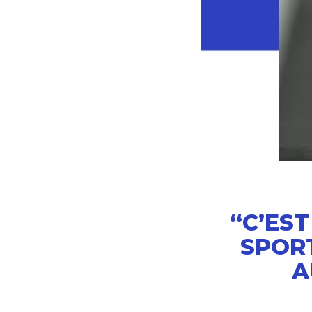
“C’ES
SPORT
A