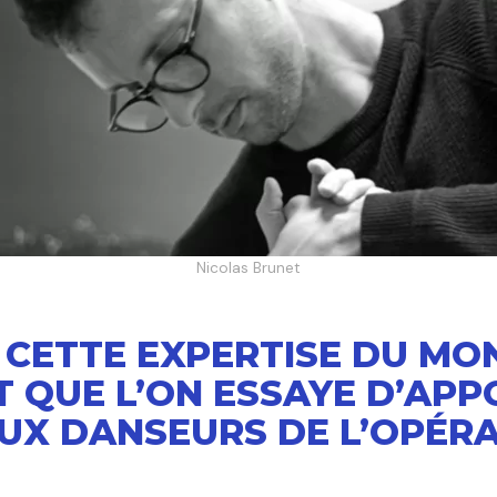
Nicolas Brunet
T CETTE EXPERTISE DU MO
 QUE L’ON ESSAYE D’AP
UX DANSEURS DE L’OPÉRA