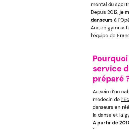
mental du sportif
Depuis 2012,
je m
danseurs
à l’Op
Ancien gymnaste 
l’équipe de Fran
Pourquoi
service 
préparé 
Au sein d’un ca
médecin de
l’E
danseurs en rééd
la danse et la 
A partir de 2010,