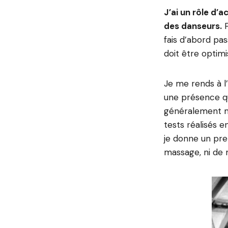
J’ai un rôle d
des danseurs.
P
fais d’abord pas
doit être optim
Je me rends à l’
une présence qui
généralement me
tests réalisés 
je donne un prem
massage, ni de 