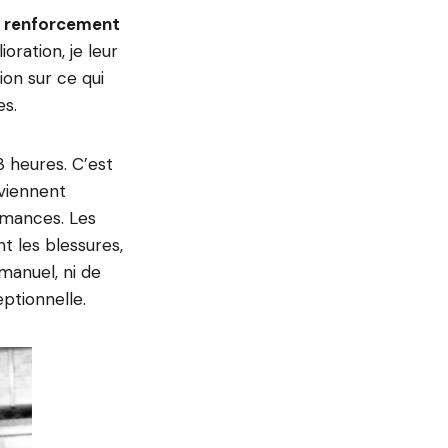
le renforcement
oration, je leur
ion sur ce qui
es.
3 heures. C’est
 viennent
rmances. Les
t les blessures,
 manuel, ni de
ptionnelle.