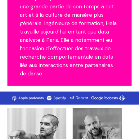
une grande partie de son temps à cet
art et à la culture de manière plus
générale. Ingénieure de formation, Hela
travaille aujourd’hui en tant que data
analyste à Paris. Elle a notamment eu
l’occasion d’effectuer des travaux de
recherche comportementale en data
liés aux interactions entre partenaires
de danse.