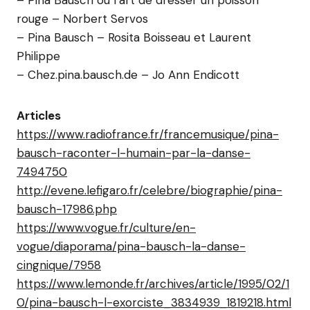
– Pina Bausch ou l’art de dresser un poisson
rouge – Norbert Servos
– Pina Bausch – Rosita Boisseau et Laurent
Philippe
– Chez.pina.bausch.de – Jo Ann Endicott
Articles
https://www.radiofrance.fr/francemusique/pina-
bausch-raconter-l-humain-par-la-danse-
7494750
http://evene.lefigaro.fr/celebre/biographie/pina-
bausch-17986.php
https://www.vogue.fr/culture/en-
vogue/diaporama/pina-bausch-la-danse-
cingnique/7958
https://www.lemonde.fr/archives/article/1995/02/1
0/pina-bausch-l-exorciste_3834939_1819218.html