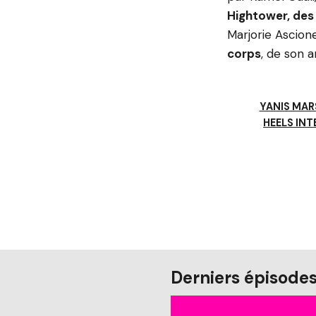
Hightower, des
Marjorie Ascio
corps
, de son 
YANIS MAR
HEELS INT
Derniers épisode