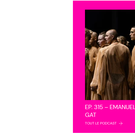
EP. 315 – EMANUE
GAT
TOUT LE PODCAST