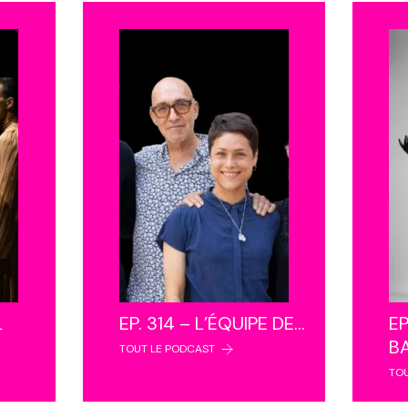
L
EP. 314 – L’ÉQUIPE DE…
EP
B
TOUT LE PODCAST
TO