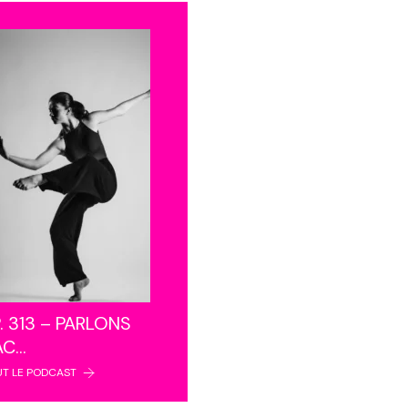
. 313 – PARLONS
AC…
UT LE PODCAST