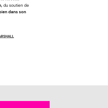
h,
du soutien de
 bien dans son
ARSHALL