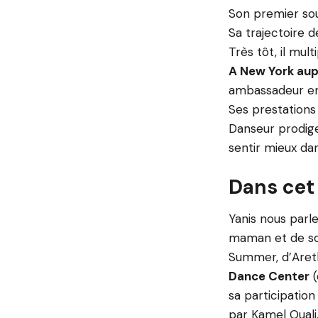
Son premier souv
Sa trajectoire d
Très tôt, il mul
A New York aupr
ambassadeur en 
Ses prestation
Danseur prodige
sentir mieux da
Dans cet
Yanis nous parle
maman et de son
Summer, d’Areth
Dance Center
(
sa participatio
par Kamel Ouali