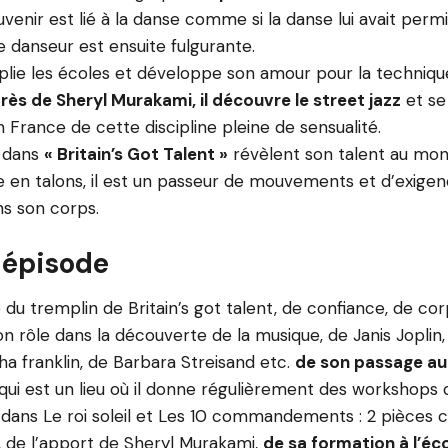
enir est lié à la danse comme si la danse lui avait permi
e danseur est ensuite fulgurante.
tiplie les écoles et développe son amour pour la techniqu
ès de Sheryl Murakami, il découvre le street jazz
et se 
France de cette discipline pleine de sensualité.
s dans
« Britain’s Got Talent »
révèlent son talent au mon
 en talons, il est un passeur de mouvements et d’exige
ns son corps.
 épisode
 du tremplin de Britain’s got talent, de confiance, de cor
 rôle dans la découverte de la musique, de Janis Joplin
a franklin, de Barbara Streisand etc.
de son passage a
qui est un lieu où il donne régulièrement des workshops 
n dans Le roi soleil et Les 10 commandements : 2 pièces
, de l’apport de Sheryl Murakami,
de sa formation à l’éco