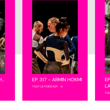
NH…
EP. 317 – ARMIN HOKMI
EP
L
TOUT LE PODCAST
TO