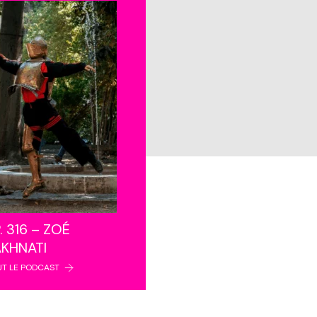
. 316 – ZOÉ
AKHNATI
UT LE PODCAST