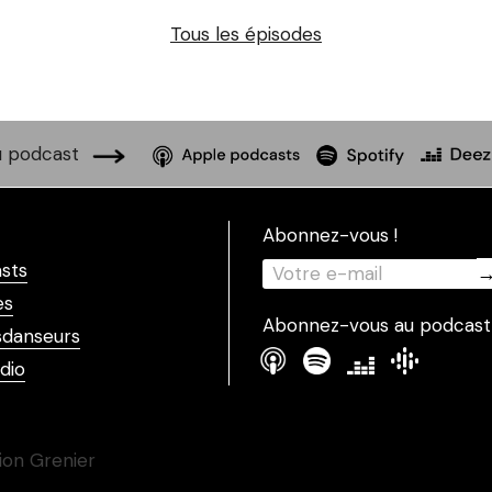
Tous les épisodes
 podcast
Abonnez-vous !
sts
es
Abonnez-vous au podcast
danseurs
dio
ion Grenier