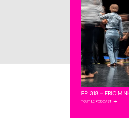
EP. 318 – ERIC MI
TOUT LE PODCAST