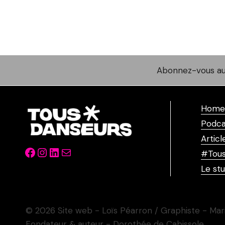
Abonnez-vous au
Home
Podca
Articl
Facebook
Instagram
LinkedIn
Mail
#Tous
Le stu
© 2026 Site web - Loïs Péarron / Graphiste - Mar
Fondateur & auteur - Dorothée de Cabissole