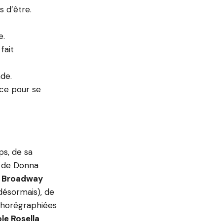
s d’être.
e.
fait
de.
nce pour se
ps, de sa
, de Donna
u Broadway
désormais), de
 chorégraphiées
le Rosella