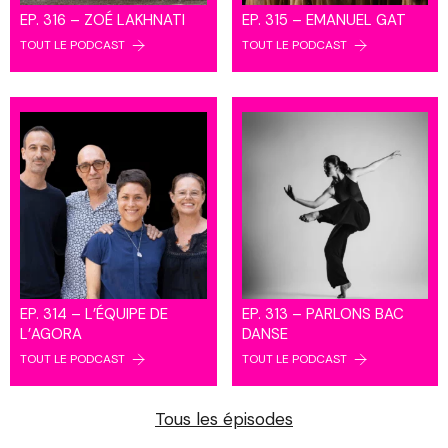
EP. 316 – ZOÉ LAKHNATI
EP. 315 – EMANUEL GAT
TOUT LE PODCAST
TOUT LE PODCAST
EP. 314 – L’ÉQUIPE DE
EP. 313 – PARLONS BAC
L’AGORA
DANSE
TOUT LE PODCAST
TOUT LE PODCAST
Tous les épisodes