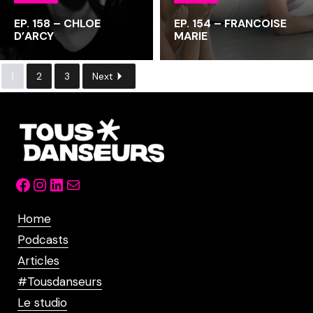
EP. 158 – CHLOE
EP. 154 – FRANCOISE
D’ARCY
MARIE
1
2
3
Next
Facebook
Instagram
LinkedIn
Mail
Home
Podcasts
Articles
#Tousdanseurs
Le studio