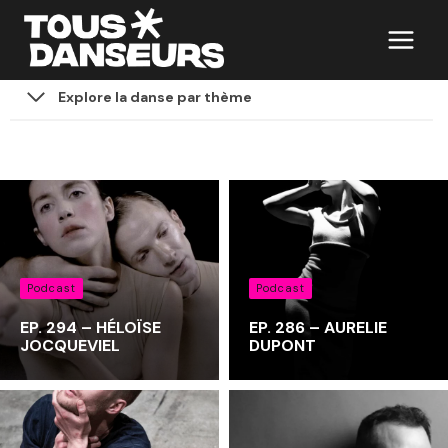
Aller
au
contenu
Explore la danse par thème
Podcast
Podcast
EP. 294 – HÉLOÏSE
EP. 286 – AURELIE
JOCQUEVIEL
DUPONT