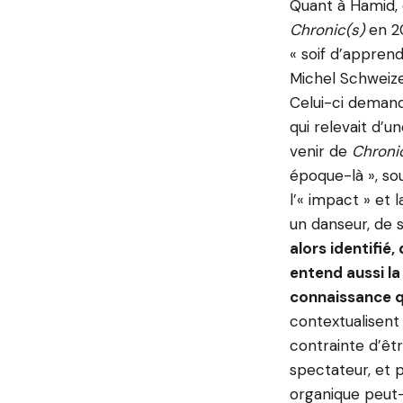
Quant à Hamid, 
Chronic(s)
en 2
« soif d’appren
Michel Schweizer
Celui-ci demand
qui relevait d’u
venir de
Chroni
époque-là », so
l’« impact » et 
un danseur, de 
alors identifié,
entend aussi la
connaissance qu
contextualisent 
contrainte d’êt
spectateur, et p
organique peut