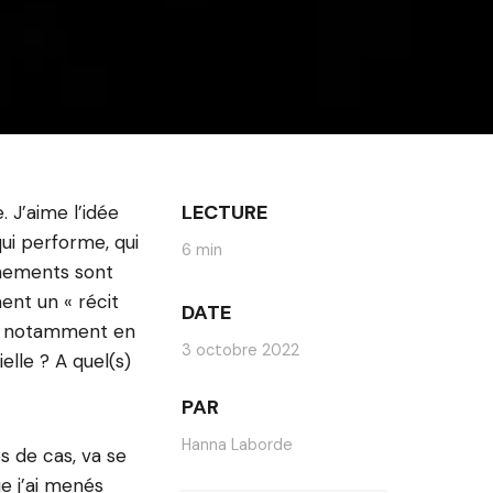
LECTURE
. J’aime l’idée
qui performe, qui
6 min
onnements sont
ent un « récit
DATE
ux, notamment en
3 octobre 2022
elle ? A quel(s)
PAR
Hanna Laborde
s de cas, va se
e j’ai menés