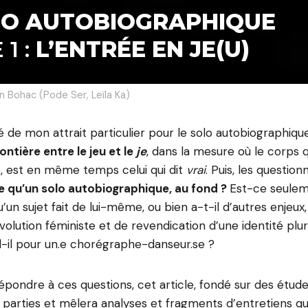
LO AUTOBIOGRAPHIQUE
 1 :
L’ENTRÉE EN JE(U)
n Bohac (Pode Ser, Leïla Ka)
é de mon attrait particulier pour le solo autobiographique
rontière entre le jeu et le
je
, dans la mesure où le corps 
, est en même temps celui qui dit
vrai
. Puis, les questi
e qu’un solo autobiographique, au fond ?
Est-ce seulem
u’un sujet fait de lui-même, ou bien a-t-il d’autres enje
lution féministe et de revendication d’une identité pluri
-il pour un.e chorégraphe-danseur.se ?
épondre à ces questions, cet article, fondé sur des étude
e parties et mêlera analyses et fragments d’entretiens qu