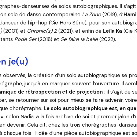
graphes-danseur.ses de solos autobiographiques. Il s’agi
 son solo de danse contemporaine
La Zone
(2018), d’
Hami
danseur de hip-hop (
Cie Hors Série
), pour son autobiogr
s)
(2001) et
Chronic(s) 2
(2021), et enfin de
Leïla Ka
(
Cie 
utants
Pode Ser
(2018) et
Se faire la belle
(2022).
n je(u)
as observés, la création d’un solo autobiographique se pr
égraphe, jusqu’à en marquer souvent l’ouverture. Il semb
mique de rétrospection et de projection
: il s’agit de 
r, se retourner sur soi pour mieux se faire advenir, voir
t que chorégraphe.
Le solo autobiographique est, en que
 »
, selon Nadia, à la fois archive de soi et premier jalon d’
n devenir. Cela dit, chez les trois chorégraphes-danseur.
 à chaque fois : l’idée d’une pièce autobiographique est 