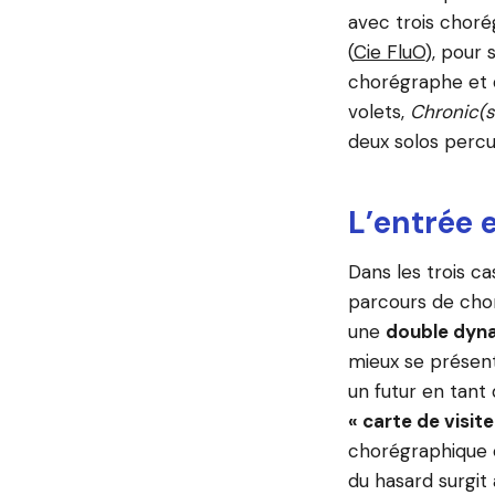
avec trois choré
(
Cie FluO
), pour
chorégraphe et 
volets,
Chronic(
deux solos perc
L’entrée e
Dans les trois c
parcours de chor
une
double dyna
mieux se présente
un futur en tan
« carte de visite
chorégraphique e
du hasard surgit