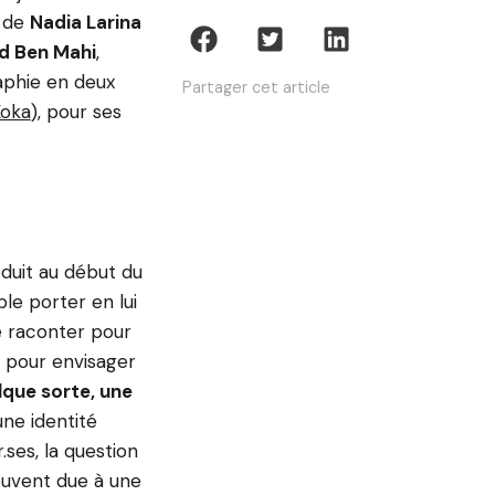
t de
Nadia Larina
d Ben Mahi
,
aphie en deux
Partager cet article
Koka
), pour ses
oduit au début du
le porter en lui
se raconter pour
e pour envisager
lque sorte, une
une identité
ses, la question
souvent due à une