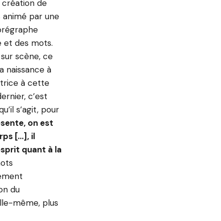
 création de
rs animé par une
horégraphe
se et des mots.
sur scène, ce
la naissance à
trice à cette
ernier, c’est
’il s’agit, pour
ésente, on est
ps […], il
sprit quant à la
mots
rement
ion du
 elle-même, plus