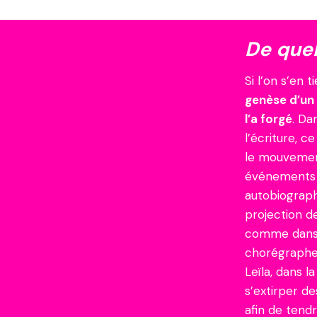
De quel 
Si l’on s’en t
genèse d’un ê
l’a forgé
. Da
l’écriture, c
le mouvement
événements d’
autobiograph
projection de
comme dan
chorégraphe 
Leïla, dans l
s’extirper d
afin de tendr