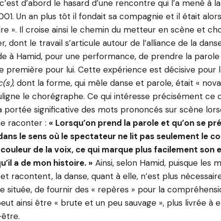
c’est d’abord le hasard d’une rencontre qui l’a mené à la
001. Un an plus tôt il fondait sa compagnie et il était alo
dre ». Il croise ainsi le chemin du metteur en scène et c
, dont le travail s’articule autour de l’alliance de la dan
e à Hamid, pour une performance, de prendre la parole 
ne première pour lui. Cette expérience est décisive pour 
c(s)
,
dont la forme, qui mêle danse et parole, était « nova
uligne le chorégraphe. Ce qui intéresse précisément ce d
la portée significative des mots prononcés sur scène lorsqu
se raconter :
« Lorsqu’on prend la parole et qu’on se pr
 dans le sens où le spectateur ne lit pas seulement le cor
 couleur de la voix, ce qui marque plus facilement son e
’il a de mon histoire. »
Ainsi, selon Hamid, puisque les 
et racontent, la danse, quant à elle, n’est plus nécessai
re située, de fournir des « repères » pour la compréhens
eut ainsi être « brute et un peu sauvage », plus livrée à
-être.