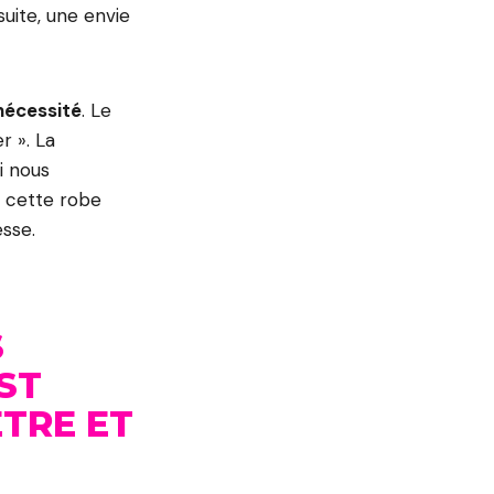
suite, une envie
 nécessité
. Le
r ». La
i nous
e cette robe
esse.
S
ST
ÊTRE ET