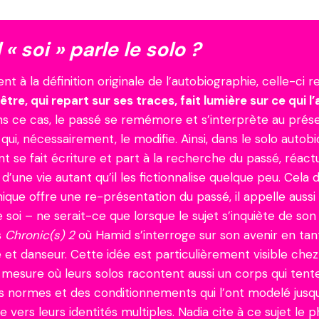
« soi » parle le solo ?
ient à la définition originale de l’autobiographie, celle-ci r
tre, qui repart sur ses traces, fait lumière sur ce qui l’
ns ce cas, le passé se remémore et s’interprète au prés
e qui, nécessairement, le modifie. Ainsi, dans le solo autob
 se fait écriture et part à la recherche du passé, réactu
une vie autant qu’il les fictionnalise quelque peu. Cela dit
ique offre une re-présentation du passé, il appelle aussi
 soi – ne serait-ce que lorsque le sujet s’inquiète de son 
s
Chronic(s) 2
où Hamid s’interroge sur son avenir en tan
et danseur. Cette idée est particulièrement visible chez
a mesure où leurs solos racontent aussi un corps qui tent
es normes et des conditionnements qui l’ont modelé jusq
e vers leurs identités multiples. Nadia cite à ce sujet le 