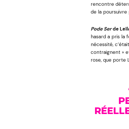
rencontre détermi
de la poursuivr
Pode Ser
de Leïl
hasard a pris la 
nécessité, c’étai
contraignent » et
rose, que porte L
P
RÉELLE