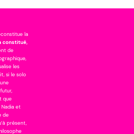
econstitue la
a constitué,
ent de
iographique,
alise les
, si le solo
 une
futur,
t que
 Nadia et
e de
u’à présent,
philosophe