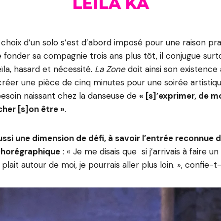
LEÏLA KA
e choix d’un solo s’est d’abord imposé pour une raison pra
e fonder sa compagnie trois ans plus tôt, il conjugue surt
a, hasard et nécessité.
La Zone
doit ainsi son existence
créer une pièce de cinq minutes pour une soirée artistiqu
 besoin naissant chez la danseuse de
« [s]’exprimer, de mo
cher [s]on être »
.
ussi une dimension de défi, à savoir l’entrée reconnue
 chorégraphique
: « Je me disais que si j’arrivais à faire u
l plait autour de moi, je pourrais aller plus loin. », confie-t-