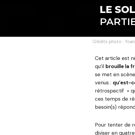
LE SO
PARTIE
Crédits photo : Yoan
Cet article est n
qu’il
brouille la f
se met en scène
venus :
qu’est-c
rétrospectif » q
ces temps de révo
besoin(s) répond
Pour tenter de r
diviser en quatr