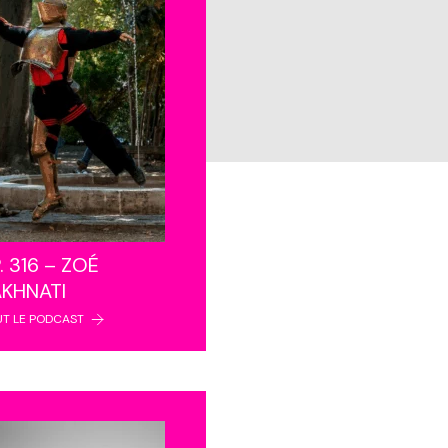
. 316 – ZOÉ
AKHNATI
UT LE PODCAST