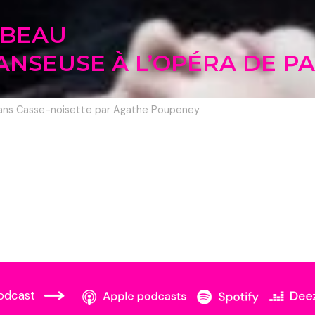
RBEAU
NSEUSE À L’OPÉRA DE PA
dans Casse-noisette par Agathe Poupeney
odcast