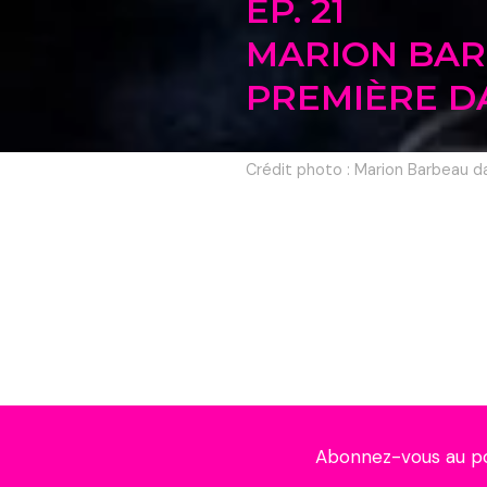
EP. 21
MARION BA
PREMIÈRE DA
Crédit photo : Marion Barbeau 
Abonnez-vous au p