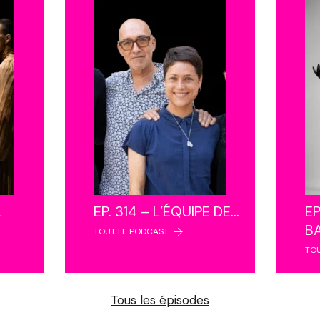
L
EP. 314 – L’ÉQUIPE DE…
EP
B
TOUT LE PODCAST
TO
Tous les épisodes