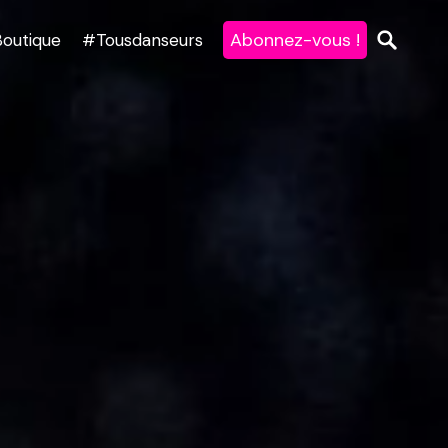
Abonnez-vous !
Boutique
#Tousdanseurs