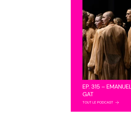
EP. 315 – EMANUE
GAT
TOUT LE PODCAST