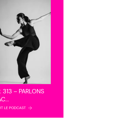
. 313 – PARLONS
AC…
UT LE PODCAST