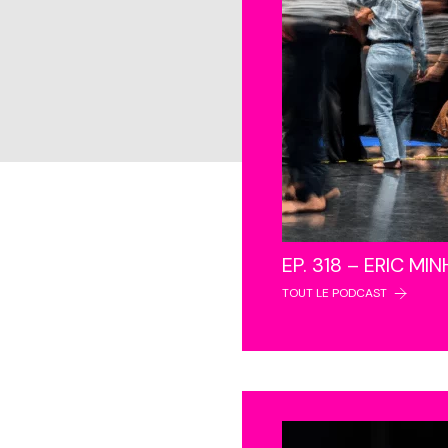
EP. 318 – ERIC MI
TOUT LE PODCAST