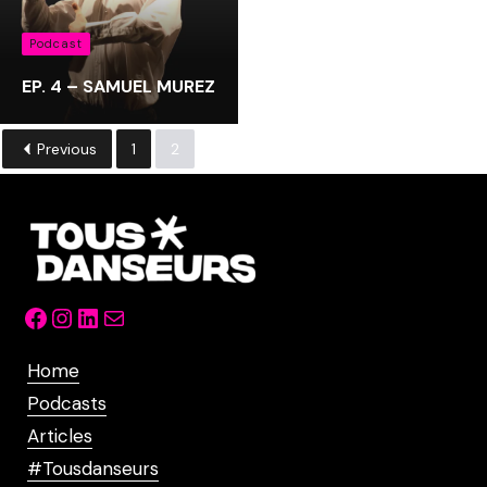
Podcast
EP. 4 – SAMUEL MUREZ
Previous
1
2
Facebook
Instagram
LinkedIn
Mail
Home
Podcasts
Articles
#Tousdanseurs