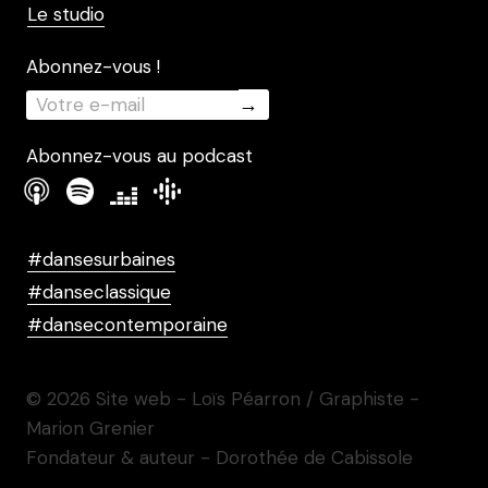
Le studio
Abonnez-vous !
Abonnez-vous au podcast
#dansesurbaines
#danseclassique
#dansecontemporaine
© 2026 Site web - Loïs Péarron / Graphiste -
Marion Grenier
Fondateur & auteur - Dorothée de Cabissole