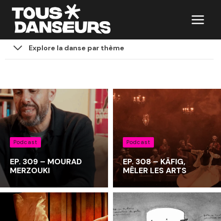
Aller
au
contenu
Explore la danse par thème
Podcast
Podcast
EP. 309 – MOURAD
EP. 308 – KÄFIG,
MERZOUKI
MÊLER LES ARTS