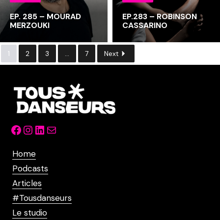
EP. 285 – MOURAD
EP.283 – ROBINSON
MERZOUKI
CASSARINO
1
2
3
...
7
Next
Facebook
Instagram
LinkedIn
Mail
Home
Podcasts
Articles
#Tousdanseurs
Le studio