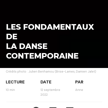
LES FONDAMENTAUX
DE
LA DANSE
CONTEMPORAINE
Crédits photo : Julien Benhamou (Brise-Lames, Damien Jalet)
LECTURE
DATE
PAR
10 min
12 septembre
Anne
2022