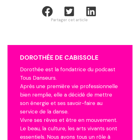
Partager cet article
DOROTHÉE DE CABISSOLE
Dorothée est la fondatrice du podcast
Tous Danseurs.
Après une première vie professionnelle
bien remplie, elle a décidé de mettre
son énergie et ses savoir-faire au
service de la danse.
Vivre ses rêves et être en mouvement.
Le beau, la culture, les arts vivants sont
essentiels. Nous avons tous un rôle à