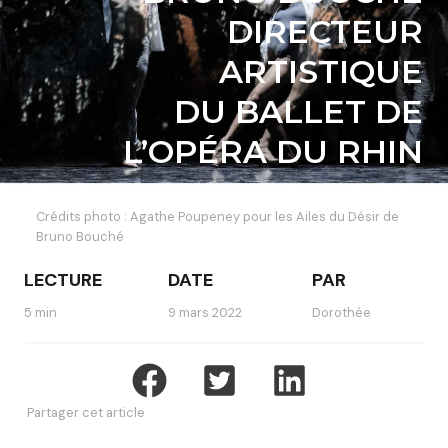
DIRECTEUR
ARTISTIQUE
DU BALLET DE
L’OPÉRA DU RHIN
Crédits photo : Agathe Poupeney pour les Ailes du Désir de
Bruno Bouché
LECTURE
DATE
PAR
5 min
9 mars 2022
Dorothée
Partager cet article