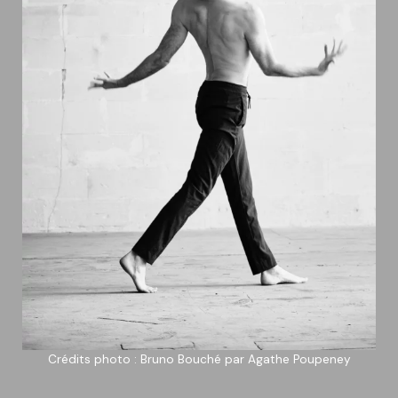
Crédits photo : Bruno Bouché par Agathe Poupeney