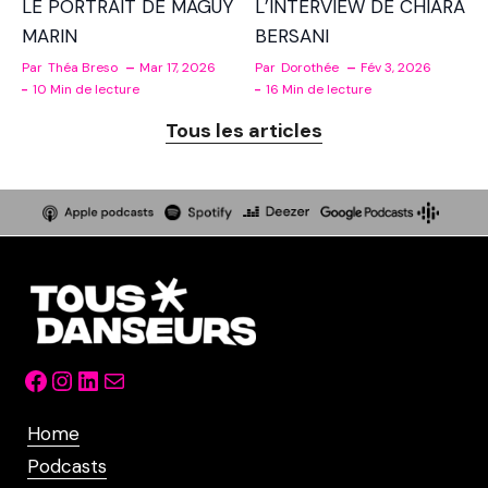
LE PORTRAIT DE MAGUY
L’INTERVIEW DE CHIARA
MARIN
BERSANI
Par
Théa Breso
Mar 17, 2026
Par
Dorothée
Fév 3, 2026
10 Min de lecture
16 Min de lecture
Tous les articles
Facebook
Instagram
LinkedIn
Mail
Home
Podcasts