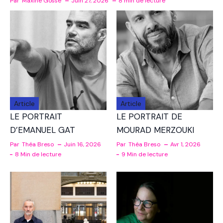
Par
Maxine Gosse
Juin 27, 2026
8 min de lecture
Article
Article
LE PORTRAIT
LE PORTRAIT DE
D’EMANUEL GAT
MOURAD MERZOUKI
Par
Théa Breso
Juin 16, 2026
Par
Théa Breso
Avr 1, 2026
8 Min de lecture
9 Min de lecture