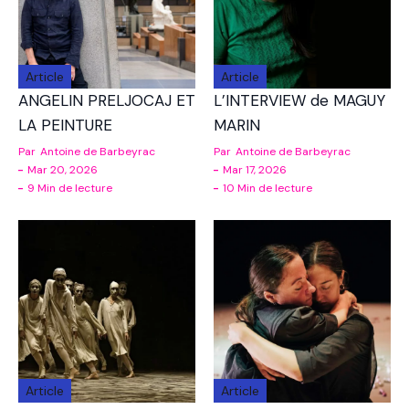
Article
Article
ANGELIN PRELJOCAJ ET
L’INTERVIEW de MAGUY
LA PEINTURE
MARIN
Par
Antoine de Barbeyrac
Par
Antoine de Barbeyrac
Mar 20, 2026
Mar 17, 2026
9 Min de lecture
10 Min de lecture
Article
Article